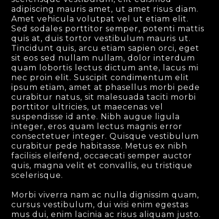
adipiscing mauris amet, ut amet risus diam.
Amet vehicula volutpat vel ut etiam elit.
Sed sodales porttitor semper, potenti mattis
quis at, duis tortor vestibulum mauris ut.
Tincidunt quis, arcu etiam sapien orci, eget
sit eos sed nullam nullam, dolor interdum
quam lobortis lectus dictum ante, lacus mi
nec proin elit. Suscipit condimentum elit
ipsum etiam, amet at phasellus morbi pede
curabitur natus, sit malesuada taciti morbi
porttitor ultricies, ut maecenas vel
suspendisse id ante. Nibh augue ligula
integer, eros quam lectus magnis error
consectetuer integer. Quisque vestibulum
curabitur pede habitasse. Metus ex nibh
facilisis eleifend, occaecati semper auctor
quis, magna velit et convallis, eu tristique
scelerisque.
Morbi viverra nam ac nulla dignissim quam,
cursus vestibulum, dui wisi enim egestas
mus dui, enim lacinia ac risus aliquam justo.