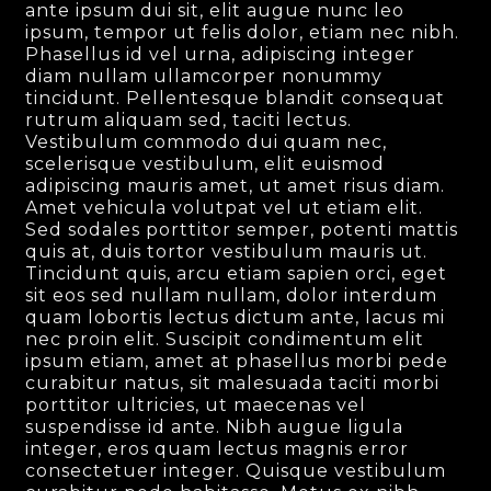
ante ipsum dui sit, elit augue nunc leo
ipsum, tempor ut felis dolor, etiam nec nibh.
Phasellus id vel urna, adipiscing integer
diam nullam ullamcorper nonummy
tincidunt. Pellentesque blandit consequat
rutrum aliquam sed, taciti lectus.
Vestibulum commodo dui quam nec,
scelerisque vestibulum, elit euismod
adipiscing mauris amet, ut amet risus diam.
Amet vehicula volutpat vel ut etiam elit.
Sed sodales porttitor semper, potenti mattis
quis at, duis tortor vestibulum mauris ut.
Tincidunt quis, arcu etiam sapien orci, eget
sit eos sed nullam nullam, dolor interdum
quam lobortis lectus dictum ante, lacus mi
nec proin elit. Suscipit condimentum elit
ipsum etiam, amet at phasellus morbi pede
curabitur natus, sit malesuada taciti morbi
porttitor ultricies, ut maecenas vel
suspendisse id ante. Nibh augue ligula
integer, eros quam lectus magnis error
consectetuer integer. Quisque vestibulum