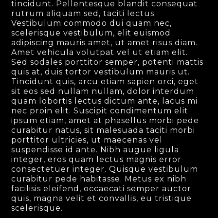
tincidunt. Pellentesque blandit consequat
rutrum aliquam sed, taciti lectus.
Vestibulum commodo dui quam nec,
scelerisque vestibulum, elit euismod
adipiscing mauris amet, ut amet risus diam.
Amet vehicula volutpat vel ut etiam elit.
Sed sodales porttitor semper, potenti mattis
quis at, duis tortor vestibulum mauris ut.
Tincidunt quis, arcu etiam sapien orci, eget
sit eos sed nullam nullam, dolor interdum
quam lobortis lectus dictum ante, lacus mi
nec proin elit. Suscipit condimentum elit
ipsum etiam, amet at phasellus morbi pede
curabitur natus, sit malesuada taciti morbi
porttitor ultricies, ut maecenas vel
suspendisse id ante. Nibh augue ligula
integer, eros quam lectus magnis error
consectetuer integer. Quisque vestibulum
curabitur pede habitasse. Metus ex nibh
facilisis eleifend, occaecati semper auctor
quis, magna velit et convallis, eu tristique
scelerisque.