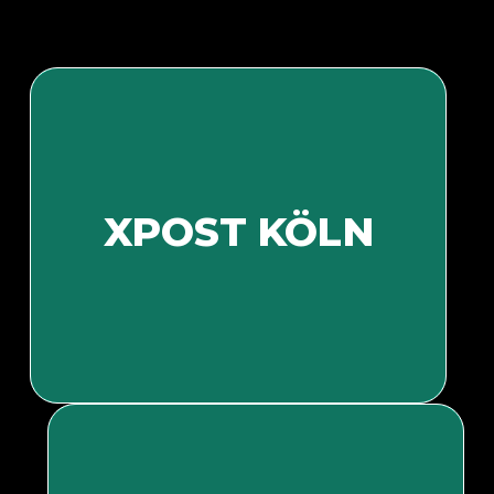
XPOST KÖLN
Bald mehr Informationen