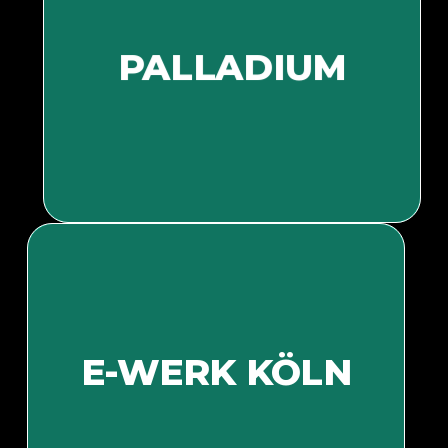
PALLADIUM
Bald mehr Informationen
E-WERK KÖLN
Bald mehr Informationen