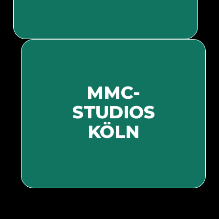
MMC-
STUDIOS
Bald mehr Informationen
KÖLN